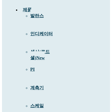
제품
발란스
인디케이터
센서(로드
셀)
New
PI
계측기
스케일