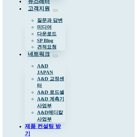
뉴스레터
고객지원
질문과 답변
미디어
다운로드
SP Blog
견적요청
네트워크
A&D
JAPAN
A&D 교정센
터
A&D 로드셀
A&D 계측기
사업부
A&D메디칼
사업부
제품 컨설팅 받
기