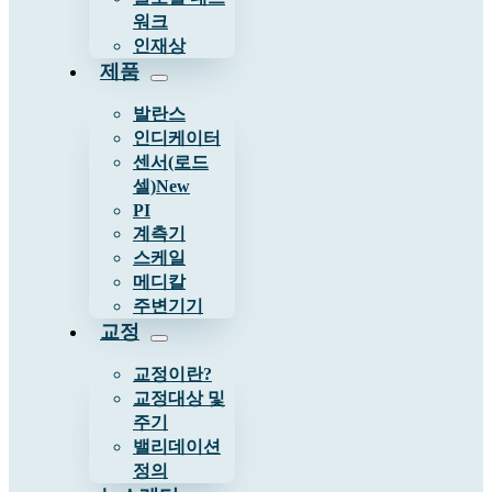
워크
인재상
제품
발란스
인디케이터
센서(로드
셀)
New
PI
계측기
스케일
메디칼
주변기기
교정
교정이란?
교정대상 및
주기
밸리데이션
정의