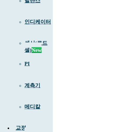
발란스
인디케이터
센서(로드
셀)
New
PI
계측기
메디칼
교정