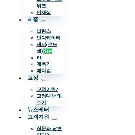
워크
인재상
제품
발란스
인디케이터
센서(로드
셀)
New
PI
계측기
메디칼
교정
교정이란?
교정대상 및
주기
뉴스레터
고객지원
질문과 답변