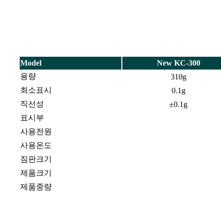
Model
New KC-300
용량
310g
최소표시
0.1g
직선성
±0.1g
표시부
사용전원
사용온도
짐판크기
제품크기
제품중량