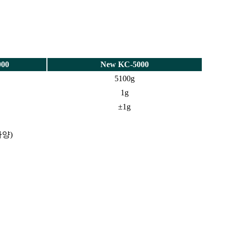
000
New KC-5000
5100g
1g
±1g
사양)