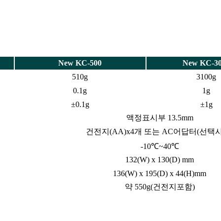
New KC-500
New KC-3
510g
3100g
0.1g
1g
±0.1g
±1g
액정표시부 13.5mm
건전지(AA)x4개 또는 AC어답터(선택
-10℃~40℃
132(W) x 130(D) mm
136(W) x 195(D) x 44(H)mm
약 550g(건전지포함)