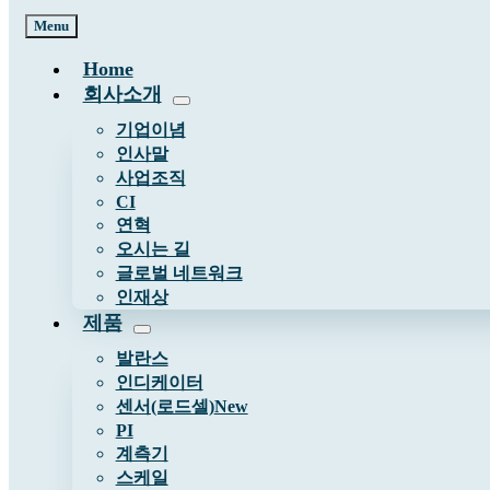
Menu
Home
회사소개
기업이념
인사말
사업조직
CI
연혁
오시는 길
글로벌 네트워크
인재상
제품
발란스
인디케이터
센서(로드셀)
New
PI
계측기
스케일