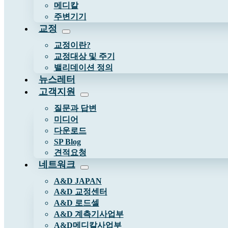
메디칼
주변기기
교정
교정이란?
교정대상 및 주기
밸리데이션 정의
뉴스레터
고객지원
질문과 답변
미디어
다운로드
SP Blog
견적요청
네트워크
A&D JAPAN
A&D 교정센터
A&D 로드셀
A&D 계측기사업부
A&D메디칼사업부