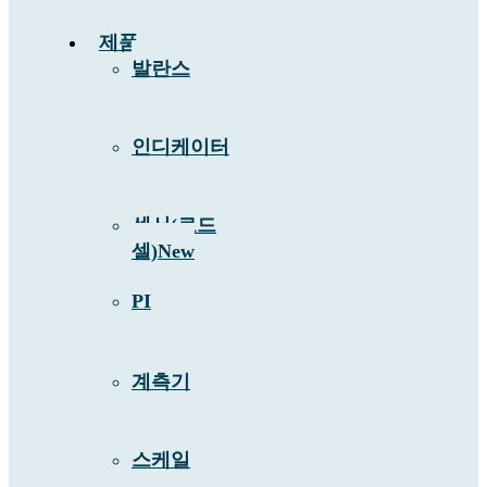
제품
발란스
인디케이터
센서(로드
셀)
New
PI
계측기
스케일