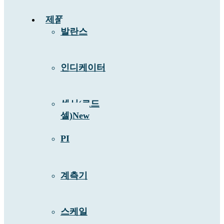
제품
발란스
인디케이터
센서(로드
셀)
New
PI
계측기
스케일