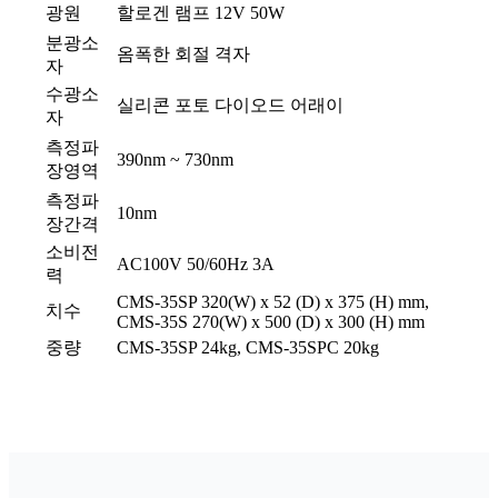
광원
할로겐 램프 12V 50W
분광소
옴폭한 회절 격자
자
수광소
실리콘 포토 다이오드 어래이
자
측정파
390nm ~ 730nm
장영역
측정파
10nm
장간격
소비전
AC100V 50/60Hz 3A
력
CMS-35SP 320(W) x 52 (D) x 375 (H) mm,
치수
CMS-35S 270(W) x 500 (D) x 300 (H) mm
중량
CMS-35SP 24kg, CMS-35SPC 20kg