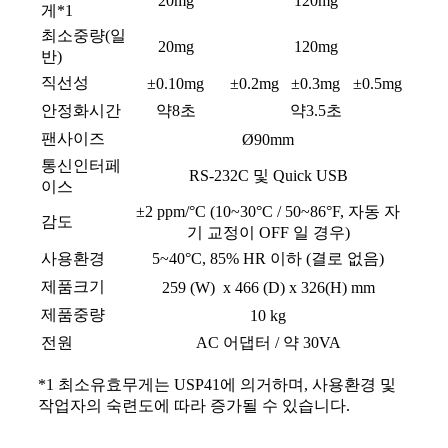
20mg
120mg
게*1
최소중량(일
20mg
120mg
반)
직선성
±0.10mg
±0.2mg
±0.3mg
±0.5mg
안정화시간
약8초
약3.5초
팬사이즈
Ø90mm
통신인터페
RS-232C 및 Quick USB
이스
±2 ppm/°C (10~30°C / 50~86°F, 자동 자
감도
기 교정이 OFF 일 경우)
사용환경
5~40°C, 85% HR 이하 (결로 없음)
제품크기
259 (W) x 466 (D) x 326(H) mm
제품중량
10 kg
전원
AC 어댑터 / 약 30VA
*1 최소유효무게는 USP41에 의거하며, 사용환경 및
작업자의 숙련도에 따라 증가될 수 있습니다.