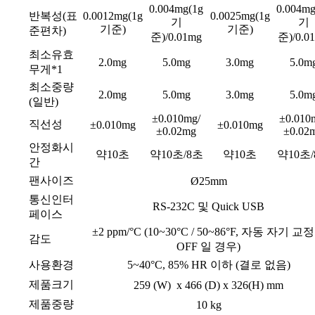
0.004mg(1g
0.004mg
반복성(표
0.0012mg(1g
0.0025mg(1g
기
기
기준)
기준)
준편차)
준)/0.01mg
준)/0.0
최소유효
2.0mg
5.0mg
3.0mg
5.0m
무게*1
최소중량
2.0mg
5.0mg
3.0mg
5.0m
(일반)
±0.010mg/
±0.010
직선성
±0.010mg
±0.010mg
±0.02mg
±0.02
안정화시
약10초
약10초/8초
약10초
약10초
간
팬사이즈
Ø25mm
통신인터
RS-232C 및 Quick USB
페이스
±2 ppm/°C (10~30°C / 50~86°F, 자동 자기 교
감도
OFF 일 경우)
사용환경
5~40°C, 85% HR 이하 (결로 없음)
제품크기
259 (W) x 466 (D) x 326(H) mm
제품중량
10 kg