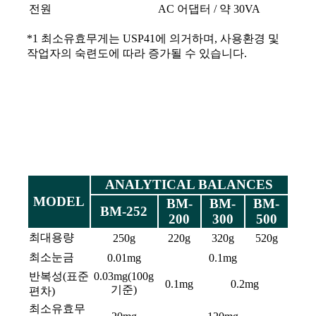
전원
AC 어댑터 / 약 30VA
*1 최소유효무게는 USP41에 의거하며, 사용환경 및
작업자의 숙련도에 따라 증가될 수 있습니다.
ANALYTICAL BALANCES
MODEL
BM-
BM-
BM-
BM-252
200
300
500
최대용량
250g
220g
320g
520g
최소눈금
0.01mg
0.1mg
반복성(표준
0.03mg(100g
0.1mg
0.2mg
기준)
편차)
최소유효무