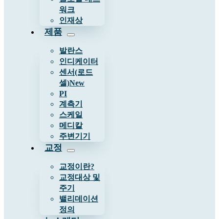
워크
인재상
제품
발란스
인디케이터
센서(로드
셀)
New
PI
계측기
스케일
메디칼
주변기기
교정
교정이란?
교정대상 및
주기
밸리데이션
정의