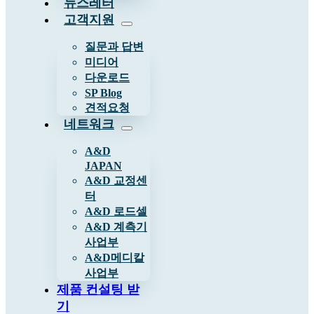
뉴스레터
고객지원
질문과 답변
미디어
다운로드
SP Blog
견적요청
네트워크
A&D
JAPAN
A&D 교정센
터
A&D 로드셀
A&D 계측기
사업부
A&D메디칼
사업부
제품 컨설팅 받
기