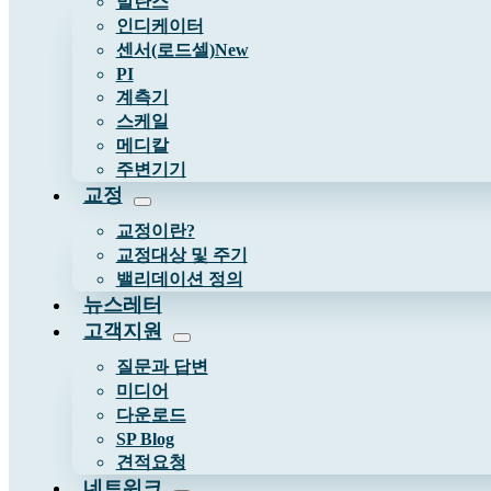
발란스
인디케이터
센서(로드셀)
New
PI
계측기
스케일
메디칼
주변기기
교정
교정이란?
교정대상 및 주기
밸리데이션 정의
뉴스레터
고객지원
질문과 답변
미디어
다운로드
SP Blog
견적요청
네트워크