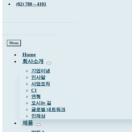
(02) 780 – 4101
Menu
Home
회사소개
기업이념
인사말
사업조직
CI
연혁
오시는 길
글로벌 네트워크
인재상
제품