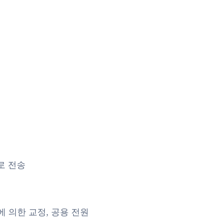
3CC
C로 전송
에 의한 교정, 공용 전원