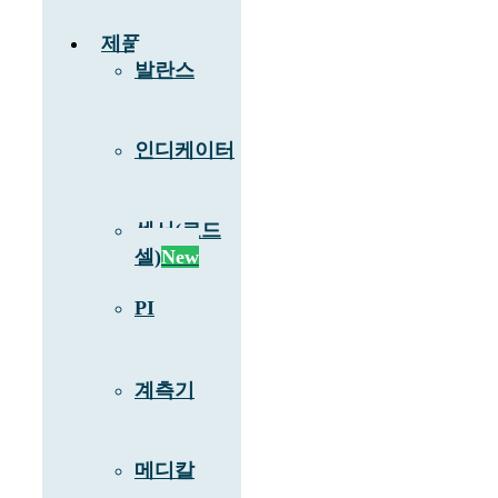
제품
발란스
인디케이터
센서(로드
셀)
New
PI
계측기
메디칼