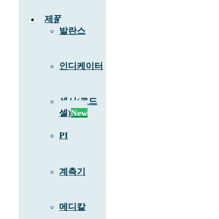
제품
발란스
인디케이터
센서(로드
셀)
New
PI
계측기
메디칼