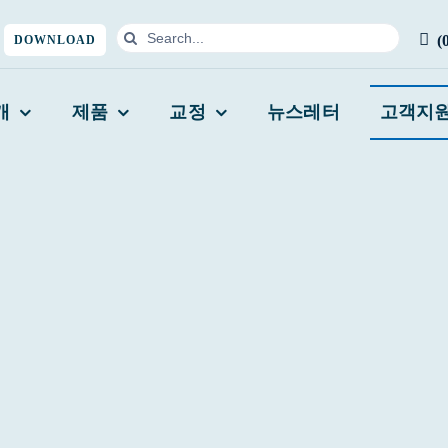
검
(
DOWNLOAD
색
...
개
제품
교정
뉴스레터
고객지