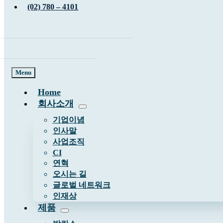
(02) 780 – 4101
Menu
Home
회사소개
기업이념
인사말
사업조직
CI
연혁
오시는 길
글로벌 네트워크
인재상
제품