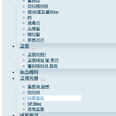
발란스
인디케이터
센서(로드셀)
New
PI
계측기
스케일
메디칼
주변기기
교정
교정이란?
교정대상 및 주기
밸리데이션 정의
뉴스레터
고객지원
질문과 답변
미디어
다운로드
SP Blog
견적요청
네트워크